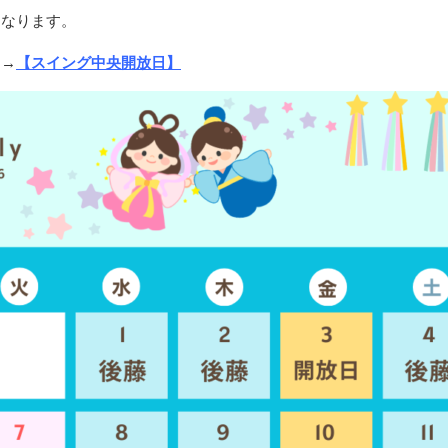
となります。
。→
【スイング中央開放日】